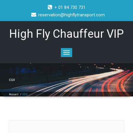
+ 01 84 730 731
reservation@highflytransport.com
High Fly Chauffeur VIP
Toggle
navigation
CGV
Accueil
/
CGV